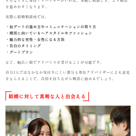
そんなときに専任アドバイザーがいれば、気軽に相談でき、より婚活
を進めやすくなります。
実際に結婚相談所では、
・初デートの進め方やコミュニケーションの取り方
・婚活に向いているヘアスタイルやファッション
・魅力的な男性・女性になる方法
・告白のタイミング
・デートプラン
など、幅広い面でアドバイスを受けることが可能です。
自分1人ではなかなか気付きにくい部分も専任アドバイザーによる意見
をもらえることで、自信を持ちながら婚活に励めるでしょう。
結婚に対して真剣な人と出会える