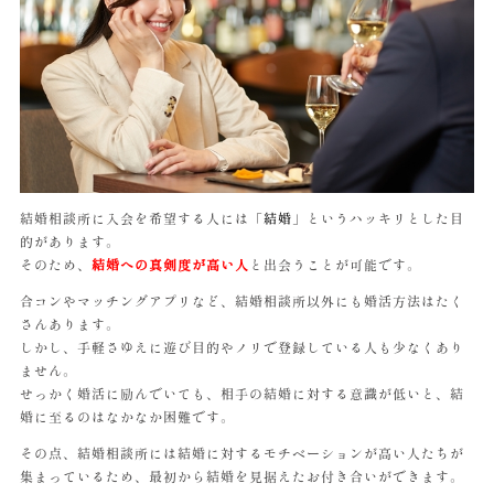
結婚相談所に入会を希望する人には「
結婚
」というハッキリとした目
的があります。
そのため、
結婚への真剣度が高い人
と出会うことが可能です。
合コンやマッチングアプリなど、結婚相談所以外にも婚活方法はたく
さんあります。
しかし、手軽さゆえに遊び目的やノリで登録している人も少なくあり
ません。
せっかく婚活に励んでいても、相手の結婚に対する意識が低いと、結
婚に至るのはなかなか困難です。
その点、結婚相談所には結婚に対するモチベーションが高い人たちが
集まっているため、最初から結婚を見据えたお付き合いができます。