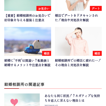
お見合い
デート
【重要】結婚相談所のお見合いで
婚活でデートをドタキャンされ
好印象を与える服装と注意点
た！理由や対処法を解説
婚活
婚活
結婚に”不利”は間違い？転勤族と
結婚相談所での婚活に疲れた…！
結婚するメリットや注意点を解説
その理由と対処法を解説
結婚相談所
の関連記事
あなたも同じ状況！？ネガティブな気持
ちを恋人に言えない理由とは
2022年6月4日