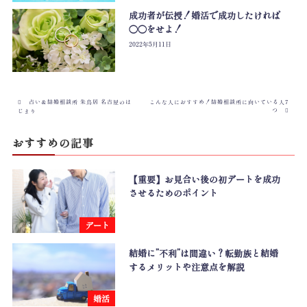
成功者が伝授！婚活で成功したければ
◯◯をせよ！
2022年5月11日
占い＆結婚相談所 朱鳥居 名古屋のは
こんな人におすすめ！結婚相談所に向いている人7
つ
じまり
おすすめの記事
【重要】お見合い後の初デートを成功
させるためのポイント
デート
結婚に”不利”は間違い？転勤族と結婚
するメリットや注意点を解説
婚活