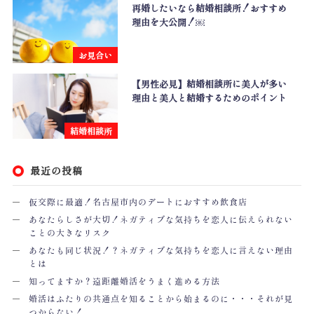
再婚したいなら結婚相談所！おすすめ
理由を大公開！￼
お見合い
【男性必見】結婚相談所に美人が多い
理由と美人と結婚するためのポイント
結婚相談所
最近の投稿
仮交際に最適！名古屋市内のデートにおすすめ飲食店
あなたらしさが大切！ネガティブな気持ちを恋人に伝えられない
ことの大きなリスク
あなたも同じ状況！？ネガティブな気持ちを恋人に言えない理由
とは
知ってますか？遠距離婚活をうまく進める方法
婚活はふたりの共通点を知ることから始まるのに・・・それが見
つからない！