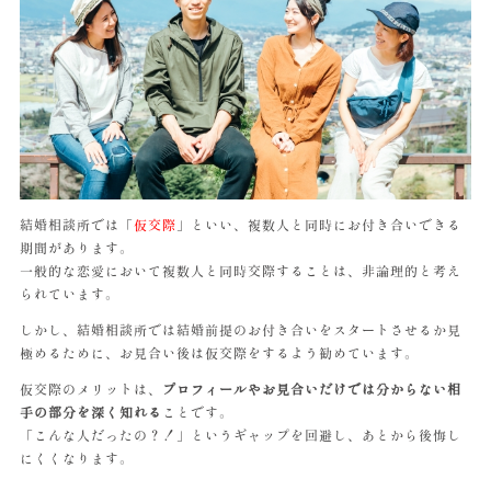
結婚相談所では「
仮交際
」といい、複数人と同時にお付き合いできる
期間があります。
一般的な恋愛において複数人と同時交際することは、非論理的と考え
られています。
しかし、結婚相談所では結婚前提のお付き合いをスタートさせるか見
極めるために、お見合い後は仮交際をするよう勧めています。
仮交際のメリットは、
プロフィールやお見合いだけでは分からない相
手の部分を深く知れる
ことです。
「こんな人だったの？！」というギャップを回避し、あとから後悔し
にくくなります。