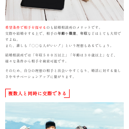
希望条件で相手を探せる
のも結婚相談所のメリットです。
交際や結婚をする上で、相手の
年齢
や
職業
、
年収
などはとても大切で
すよね。
また、誰しも「〇〇な人がいい！」という理想もあるでしょう。
結婚相談所では「年収５００万以上」「年齢は３０歳以上」など、
様々な条件から相手を検索可能です。
そのため、自分の理想の相手と出会いやすくなり、婚活に対する楽し
さやモチベーションアップに繋がります。
複数人と同時に交際できる