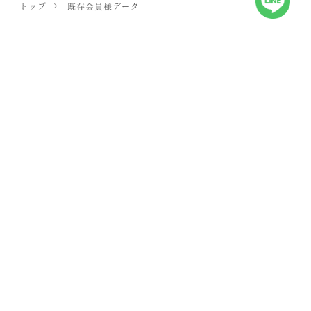
トップ
既存会員様データ
界
kai
占い&結婚相談所
朱鳥居
名古屋は、会員数50,000人以上を誇
る
大手結婚相談所ネットワーク”良縁会”の正規加盟店です。
男女比