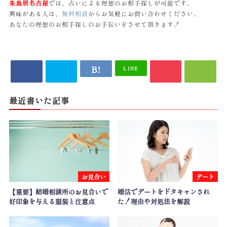
朱鳥居名古屋
では、占いによる理想のお相手探しが可能です。
興味がある人は、
無料相談
からお気軽にお問い合わせください。
あなたの理想のお相手探しのお手伝いをさせて頂きます！
LINE
最近書いた記事
お見合い
デート
【重要】結婚相談所のお見合いで
婚活でデートをドタキャンされ
好印象を与える服装と注意点
た！理由や対処法を解説