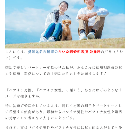
こんにちは、
愛知県名古屋市
の
占い＆結婚相談所 朱鳥居
の戸谷（とた
に）です。
婚活で優しいパートナーを見つけた私が、みなさんに結婚相談所の魅
力や結婚・恋愛についての「婚活コラム」をお届けします！
「バツイチ男性」「バツイチ女性」と聞くと、あなたはどのようなイ
メージを抱きますか。
特に初婚で婚活をしている人は、同じく初婚の相手をパートナーとし
て希望する傾向があり、最初からバツイチ男性やバツイチ女性を婚活
の対象として考えない人もいるようです。
けれど、実はバツイチ男性やバツイチ女性には魅力的な人がとても多