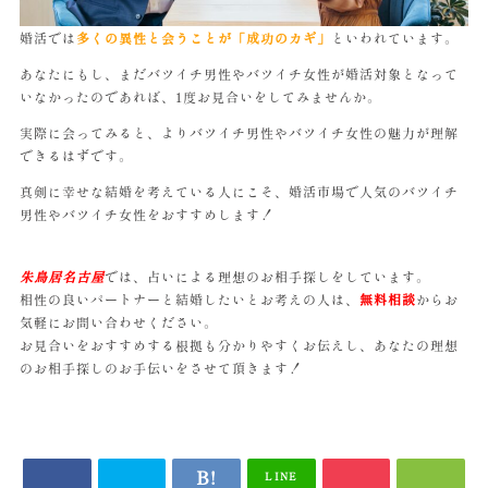
婚活では
多くの異性と会うことが「成功のカギ」
といわれています。
あなたにもし、まだバツイチ男性やバツイチ女性が婚活対象となって
いなかったのであれば、1度お見合いをしてみませんか。
実際に会ってみると、よりバツイチ男性やバツイチ女性の魅力が理解
できるはずです。
真剣に幸せな結婚を考えている人にこそ、婚活市場で人気のバツイチ
男性やバツイチ女性をおすすめします！
朱鳥居名古屋
では、占いによる理想のお相手探しをしています。
相性の良いパートナーと結婚したいとお考えの人は、
無料相談
からお
気軽にお問い合わせください。
お見合いをおすすめする根拠も分かりやすくお伝えし、あなたの理想
のお相手探しのお手伝いをさせて頂きます！
LINE