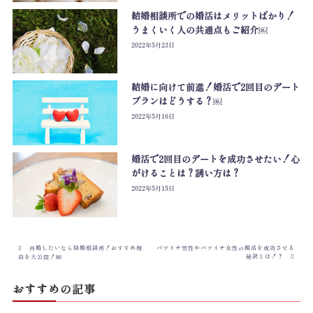
結婚相談所での婚活はメリットばかり！
うまくいく人の共通点もご紹介￼
2022年5月23日
結婚に向けて前進！婚活で2回目のデート
プランはどうする？￼
2022年5月16日
婚活で2回目のデートを成功させたい！心
がけることは？誘い方は？
2022年5月15日
再婚したいなら結婚相談所！おすすめ理
バツイチ男性やバツイチ女性の婚活を成功させる
秘訣とは！？
由を大公開！￼
おすすめの記事