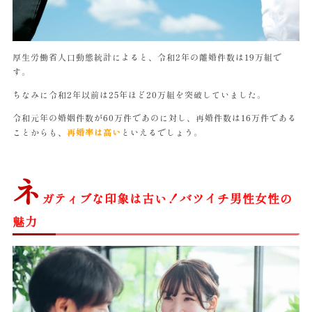
厚生労働省人口動態統計によると、令和2年の離婚件数は19万組で
す。
ちなみに令和2年以前は25年ほど20万組を突破していました。
令和元年の婚姻件数が60万件であのに対し、再婚件数は16万件である
ことからも、
再婚率は高い
といえるでしょう。
ネ
ガティブな印象は古い！バツイチ男性女性の
魅力