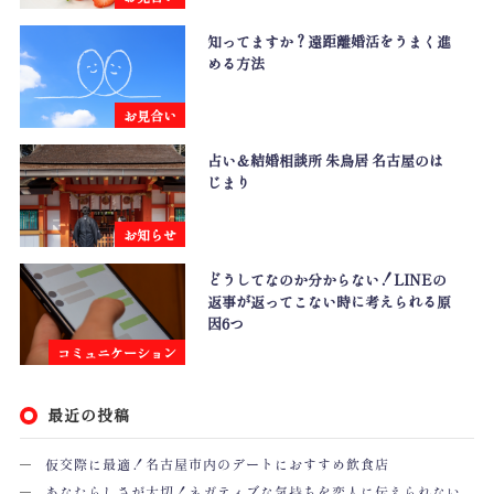
知ってますか？遠距離婚活をうまく進
める方法
お見合い
占い＆結婚相談所 朱鳥居 名古屋のは
じまり
お知らせ
どうしてなのか分からない！LINEの
返事が返ってこない時に考えられる原
因6つ
コミュニケーション
最近の投稿
仮交際に最適！名古屋市内のデートにおすすめ飲食店
あなたらしさが大切！ネガティブな気持ちを恋人に伝えられない