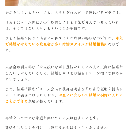
婚活をしているといっても、人それぞれスピード感はバラバラです。
「あと◯ヶ月以内に！◯年以内に！」と本気で考えている人もいれ
ば、そうではない人もいるというのが実情です。
うまく結婚へ向かう出会いを探すことが成功の秘訣なのですが、
本気
で結婚を考えている登録者が多い婚活スタイルが結婚相談所
なので
す。
入会金や利用料などを支払いながら登録をしている人は真剣に結婚を
したいと考えているため、結婚に向けての話もトントン拍子で進みや
すいでしょう。
また、結婚相談所では、入会時に独身証明書などの身分証明を提出す
ることが義務づけられており、
お互いに安心して結婚を視野に入れる
ことができる
環境が整っています。
再婚をして幸せな家庭を築いている人は数多くいます。
離婚をしたことを引け目に感じる必要はまったくありません。