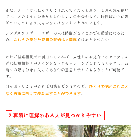
また、デートを重ねるうちに「思っていた人と違う」と違和感を抱い
ても、どのようにお断りをしたらいいのか分からず、時間ばかりが過
ぎていってしまう人も少なくはないといわれています。
シングルファザー・マザーの人は時間がないなかでの婚活になるた
め、
これらの疲労や時間の経過は大問題
ではありませんか。
けれど結婚相談所を利用していれば、異性とのお見合いのセッティン
グは結婚相談所がメインとなってセッティングしてもらえますし、お
断りの際も仲介に入ってあなたの意思を伝えてもらうことが可能で
す。
何か困ったことがあれば相談もできますので、
ひとりで抱えこむこと
。
なく再婚に向けて歩み出すことができます
2.再婚に理解のある人が見つかりやすい