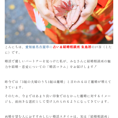
こんにちは、
愛知県名古屋市
の
占い＆結婚相談所 朱鳥居
の戸谷（とた
に）です。
婚活で優しいパートナーを見つけた私が、みなさんに結婚相談所の魅
力や結婚・恋愛についての「婚活コラム」をお届けします！
昨今では「3組の夫婦のうち1組は離婚」と言われるほど離婚が増えて
きています。
そのため、今まではあまり良い印象ではなかった離婚に対するイメー
ジも、前向きな選択として受け入れられるようになってきています。
再婚を望む人におすすめしたい婚活スタイルは、実は「結婚相談所」