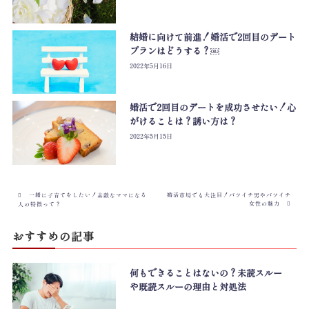
結婚に向けて前進！婚活で2回目のデート
プランはどうする？￼
2022年5月16日
婚活で2回目のデートを成功させたい！心
がけることは？誘い方は？
2022年5月15日
一緒に子育てをしたい！素敵なママになる
婚活市場でも大注目！バツイチ男やバツイチ
女性の魅力
人の特徴って？
おすすめの記事
何もできることはないの？未読スルー
や既読スルーの理由と対処法