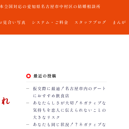
で日本全国対応の愛知県名古屋市中村区の結婚相談所
お見合い写真
システム・ご料金
スタッフブログ
まんが
最近の投稿
仮交際に最適！名古屋市内のデート
におすすめ飲食店
それ
あなたらしさが大切！ネガティブな
気持ちを恋人に伝えられないことの
大きなリスク
あなたも同じ状況！？ネガティブな