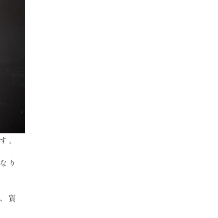
す。
なり
、質