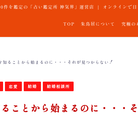
,000件を鑑定の「占い鑑定所 神気界」運営店 ｜ オンライン
TOP
朱鳥居について
究極の
を知ることから始まるのに・・・それが見つからない！
恋愛
結婚
結婚相談所
知ることから始まるのに・・・