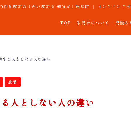
,000件を鑑定の「占い鑑定所 神気界」運営店 ｜ オンライン
TOP
朱鳥居について
究極の
功する人としない人の違い
恋愛
する人としない人の違い